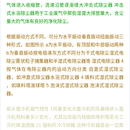
气体进入收缩管，流速沿管逐渐增大冲击式除尘器 冲击
式水浴除尘器用于工业废气中那些湿度大排放量大，含尘
量大的气体有良好的净化除尘。
根据振动方式不同，可分为水平振动垂直振动扭曲振动三
种形式，如图所示 a为水平振动，有顶部和中部振动两种
b为垂直振动按电极清灰方式不同分为干式电除尘湿式电
除尘雾状粒子捕集器和半湿式电除尘器等 湿式电除尘器 4
按气体在电除尘器内的运动方向分类 自激式湿式除尘
器，如冲激式除尘器水浴式除尘器 4 填料式湿式除尘器
，如填料塔湍球塔 5 泡沫式湿式除尘器 泡沫式湿式除尘
器。
窑头篦冷机烟气特性 1风量变化大篦冷机的风量随进入篦
冷机熟料量多少变化，尤其出现窑内结圈和堆积等恶劣工
况时降温措施 21 强制风冷冷却器 这种冷却器是由一定数