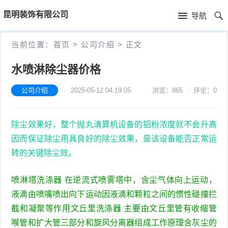
首
昆明装饰有限公司
导航
页
首
当前位置：
首页
>
公司介绍
>
正文
页
公
水喷淋除尘器价格
司
公司介绍
2025-05-12 04:19:05
浏览：865
评论：0
介
除尘效果好，整个抛丸清算机设备的铝粉浓度就不会升高
绍
因而保证除尘用具良好的除尘效果，是该设备能否正常运
转的关键除尘效。
喷淋塔洗涤器 在逆流式喷雾塔中，含尘气体向上运动，
液滴由喷嘴喷出向下运动因液滴和颗粒之间的惯性碰撞拦
截和凝聚等作用文丘里洗涤器 主要由文丘里管有收缩管
喉管和扩大管三部分和旋风分离器组成工作原理含灰尘的