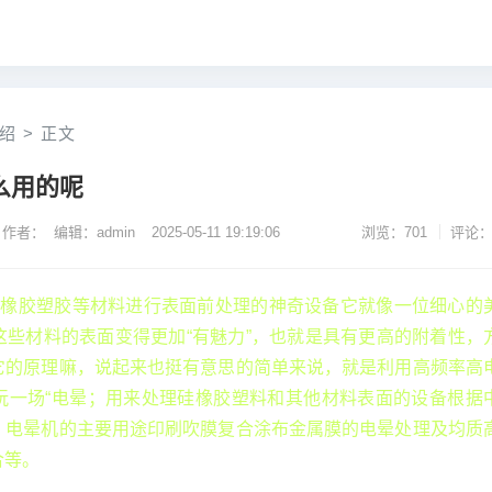
绍
>
正文
么用的呢
作者： 编辑：admin
2025-05-11 19:19:06
浏览：701
评论：
硅橡胶塑胶等材料进行表面前处理的神奇设备它就像一位细心的
这些材料的表面变得更加“有魅力”，也就是具有更高的附着性，
它的原理嘛，说起来也挺有意思的简单来说，就是利用高频率高
玩一场“电晕；用来处理硅橡胶塑料和其他材料表面的设备根据
，电晕机的主要用途印刷吹膜复合涂布金属膜的电晕处理及均质
合等。