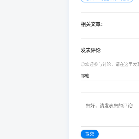
相关文章：
发表评论
◎欢迎参与讨论，请在这里发
邮箱