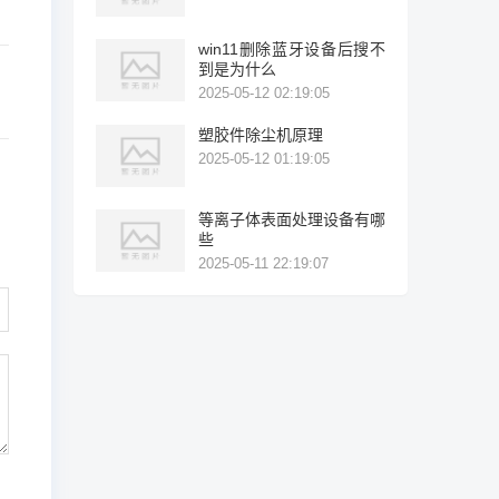
win11删除蓝牙设备后搜不
到是为什么
2025-05-12 02:19:05
塑胶件除尘机原理
2025-05-12 01:19:05
等离子体表面处理设备有哪
些
2025-05-11 22:19:07