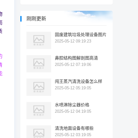
物
刚刚更新
而
质
固废建筑垃圾处理设备图片
2025-05-12 09:19:23
的
鼻腔结构图解剖图高清
清
2025-05-12 07:19:06
能
闯王蒸汽清洗设备怎么样
2025-05-12 05:19:05
水喷淋除尘器价格
2025-05-12 04:19:05
清洗地面设备有哪些
2025-05-12 03:19:05