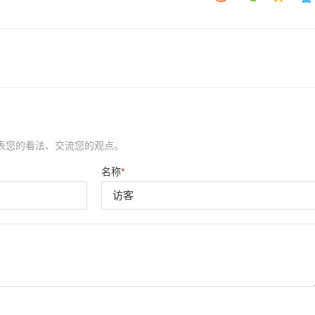
表您的看法、交流您的观点。
名称
*