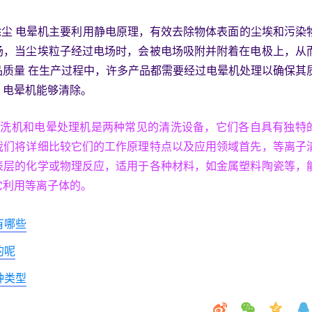
除尘 电晕机主要利用静电原理，有效去除物体表面的尘埃和污染
场，当尘埃粒子经过电场时，会被电场吸附并附着在电极上，从
品质量 在生产过程中，许多产品都需要经过电晕机处理以确保其
，电晕机能够清除。
清洗机和电晕处理机是两种常见的清洗设备，它们各自具有独特
我们将详细比较它们的工作原理特点以及应用领域首先，等离子
表层的化学或物理反应，适用于各种材料，如金属塑料陶瓷等，
它利用等离子体的。
有哪些
的呢
种类型