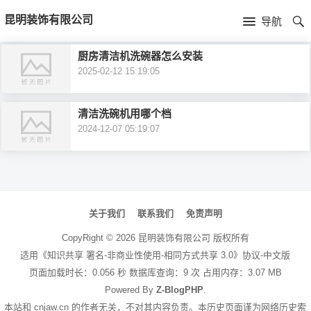
首
昆明装饰有限公司
导航
页
首
厨房清洁机洗碗器怎么安装
2025-02-12 15:19:05
页
公
司
清洁洗碗机用哪个档
2024-12-07 05:19:07
介
绍
文
章
关于我们
联系我们
免责声明
导
CopyRight ©
2026
昆明装饰有限公司
版权所有
航
适用《知识共享 署名-非商业性使用-相同方式共享 3.0》协议-中文版
页面加载时长：0.056 秒 数据库查询：9 次 占用内存：3.07 MB
Powered By
Z-BlogPHP
.
本站和 cnjaw.cn 的作者无关，不对其内容负责。本历史页面谨为网络历史索